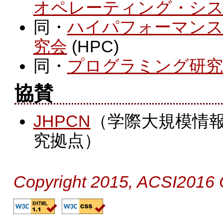
オペレーティング・シ
同・
ハイパフォーマン
究会
(HPC)
同・
プログラミング研究
協賛
JHPCN
（学際大規模情
究拠点）
Copyright 2015, ACSI2016 