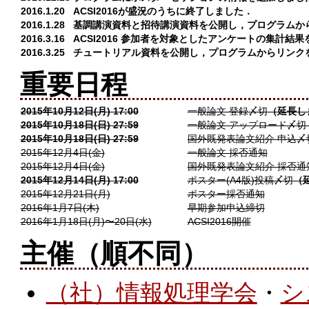
2016.1.20
ACSI2016が盛況のうちに終了しました．
2016.1.28
基調講演資料と招待講演資料を公開し，プログラムか
2016.3.16
ACSI2016 参加者を対象としたアンケートの集計結
2016.3.25
チュートリアル資料を公開し，プログラムからリンク
重要日程
2015年10月12日(月) 17:00
一般論文 登録〆切
（延長し
2015年10月18日(日) 27:59
一般論文 アップロード〆切
2015年10月18日(日) 27:59
国外既発表論文紹介 申込〆
2015年12月4日(金)
一般論文 採否通知
2015年12月4日(金)
国外既発表論文紹介 採否通
2015年12月14日(月) 17:00
ポスター(A4版)投稿〆切
（
2015年12月21日(月)
ポスター採否通知
2016年1月7日(木)
早期参加申込締切
2016年1月18日(月)〜20日(水)
ACSI2016開催
主催（順不同）
（社）情報処理学会
・
シ