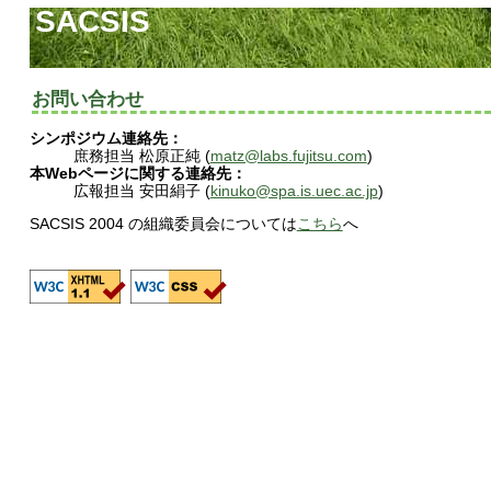
SACSIS
お問い合わせ
シンポジウム連絡先：
庶務担当 松原正純 (
matz@labs.fujitsu.com
)
本Webページに関する連絡先：
広報担当 安田絹子 (
kinuko@spa.is.uec.ac.jp
)
SACSIS 2004 の組織委員会については
こちら
へ