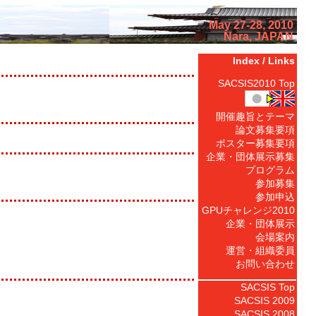
May 27-28, 2010
Nara, JAPAN
Index / Links
SACSIS2010 Top
開催趣旨とテーマ
論文募集要項
ポスター募集要項
企業・団体展示募集
プログラム
参加募集
参加申込
GPUチャレンジ2010
企業・団体展示
会場案内
運営・組織委員
お問い合わせ
SACSIS Top
SACSIS 2009
SACSIS 2008